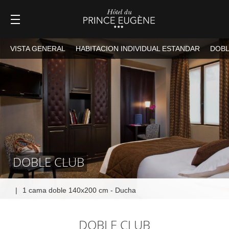
VISTA GENERAL
HABITACION INDIVIDUAL ESTANDAR
DOBL
DOBLE CLUB
|
1 cama doble 140x200 cm - Ducha
DOBLE CLUB